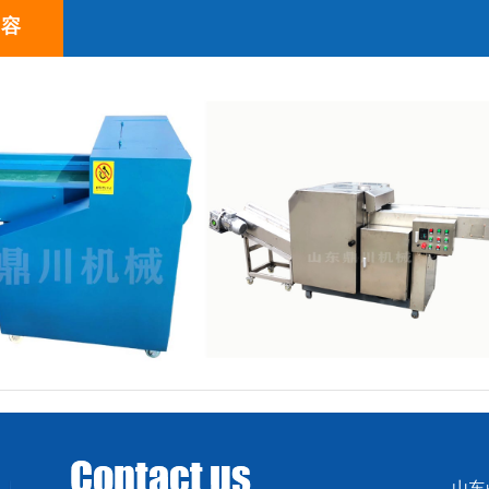
内容
山东