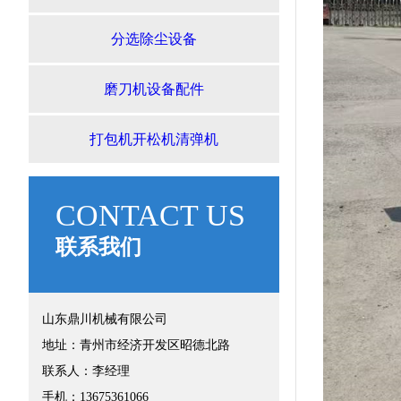
分选除尘设备
磨刀机设备配件
打包机开松机清弹机
CONTACT US
联系我们
山东鼎川机械有限公司
地址：青州市经济开发区昭德北路
联系人：李经理
手机：13675361066