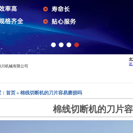
东鼎川机械有限公司
置：
首页
»
棉线切断机的刀片容易磨损吗
棉线切断机的刀片容