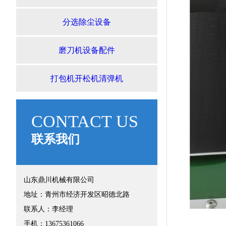
分选除尘设备
磨刀机设备配件
打包机开松机清弹机
CONTACT US
联系我们
山东鼎川机械有限公司
地址：青州市经济开发区昭德北路
联系人：李经理
手机：13675361066