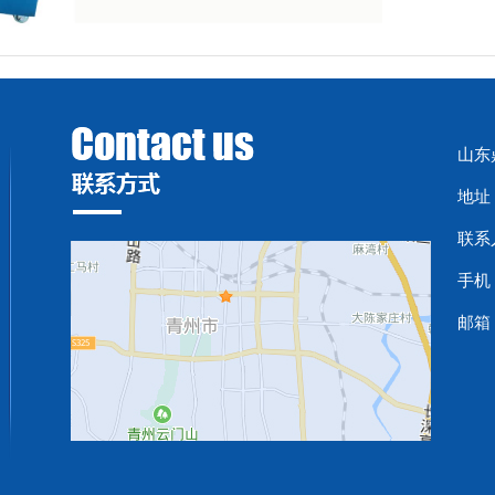
山东
地址
联系
手机：
邮箱：