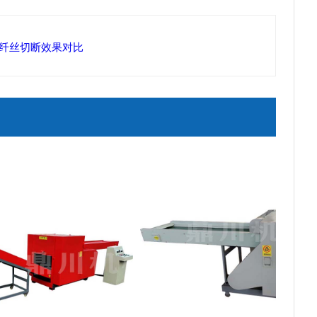
纤丝切断效果对比