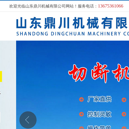
13675361066
欢迎光临山东鼎川机械有限公司网站！服务电话：